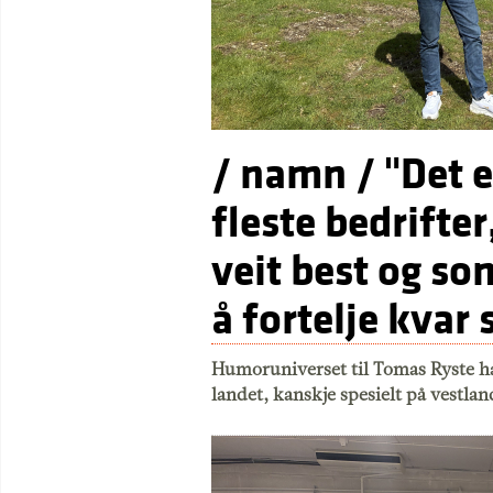
/ namn / "Det er
fleste bedrifter
veit best og so
å fortelje kvar 
Humoruniverset til Tomas Ryste har
landet, kanskje spesielt på vestla