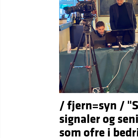
/ fjern=syn / 
signaler og sen
som ofre i bedr