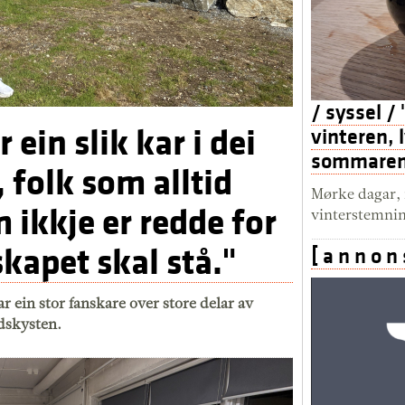
/ syssel /
 ein slik kar i dei
vinteren, 
sommaren. 
, folk som alltid
Mørke dagar, m
m ikkje er redde for
vinterstemni
skapet skal stå."
[ a n n o n 
 ein stor fanskare over store delar av
ndskysten.