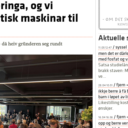
ringa, og vi
tisk maskinar til
Aktuelle 
– då heiv gründeren seg rundt
/ syssel
11.05 12:47
men det er dårle
med fosfat og v
Satsa studielån
brakk staven: M
ve...
/ fjern 
28.04 10:51
ikkje berre å f
barn i løpet av 
Likestilling ko
ønskjer.
/ fjern 
16.04 16:36
opp og berre ver