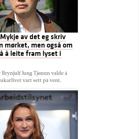
Mykje av det eg skriv
m mørket, men også om
 å leite fram lyset i
r Brynjulf Jung Tjønnn valde å
ukarlivet vart sett på vent.