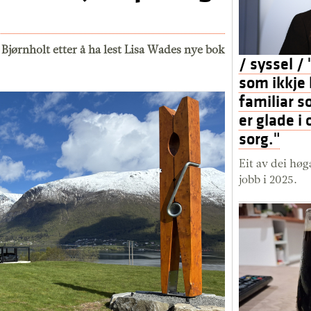
 Bjørnholt etter å ha lest Lisa Wades nye bok
/ syssel /
som ikkje 
familiar s
er glade i 
sorg."
Eit av dei høg
jobb i 2025.