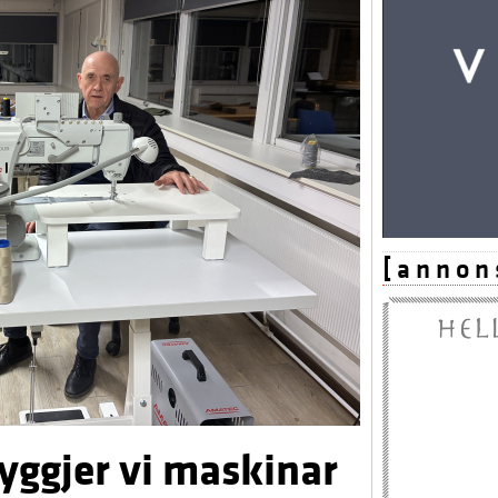
[ a n n o n 
byggjer vi maskinar