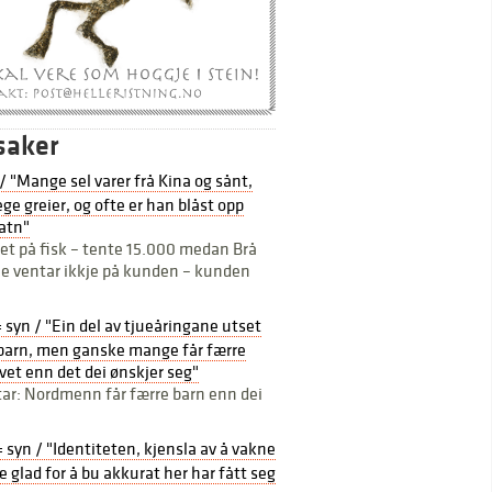
saker
 / "Mange sel varer frå Kina og sånt,
ge greier, og ofte er han blåst opp
atn"
et på fisk – tente 15.000 medan Brå
e ventar ikkje på kunden – kunden
= syn / "Ein del av tjueåringane utset
å barn, men ganske mange får færre
livet enn det dei ønskjer seg"
star: Nordmenn får færre barn enn dei
= syn / "Identiteten, kjensla av å vakne
e glad for å bu akkurat her har fått seg