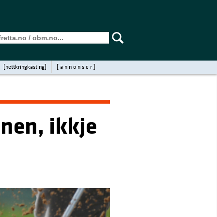
[nettkringkasting]
[ a n n o n s e r ]
anen, ikkje