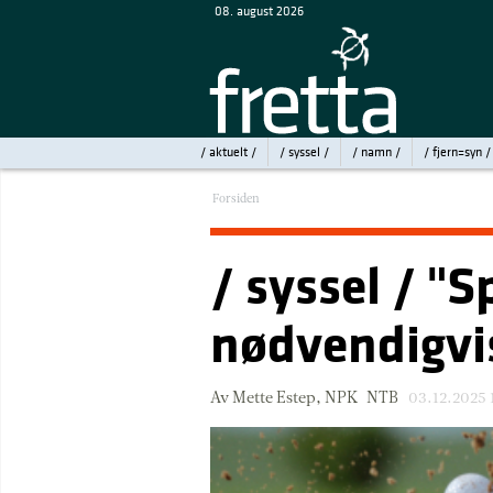
08. august 2026
/ aktuelt /
/ syssel /
/ namn /
/ fjern=syn /
Forsiden
/ syssel / "S
nødvendigvis
Av Mette Estep, NPK-NTB
03.12.2025 