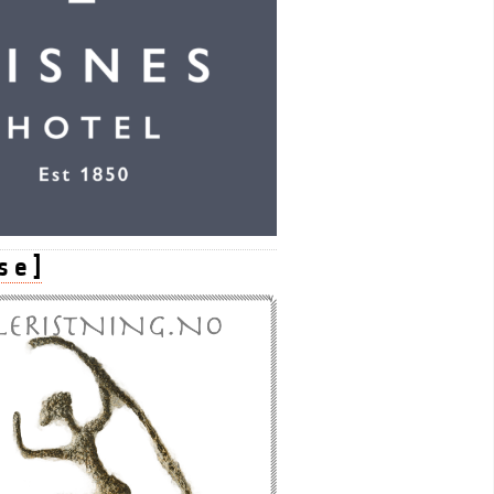
s e ]