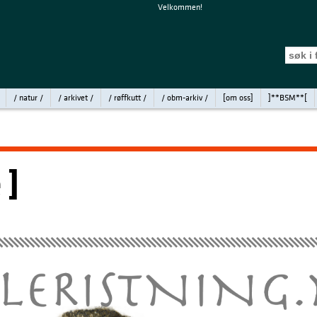
Velkommen!
/ natur /
/ arkivet /
/ røffkutt /
/ obm-arkiv /
[om oss]
]**BSM**[
 ]