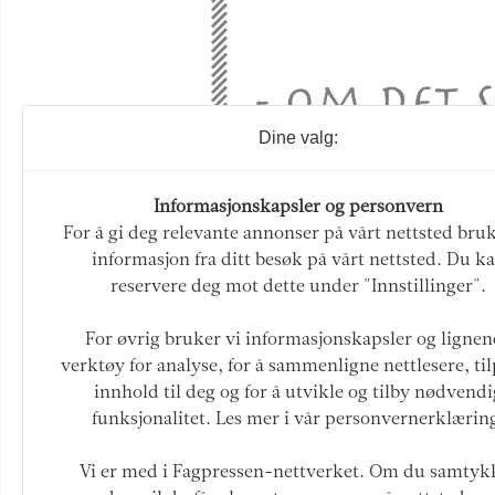
Dine valg:
Informasjonskapsler og personvern
For å gi deg relevante annonser på vårt nettsted bruk
informasjon fra ditt besøk på vårt nettsted. Du k
reservere deg mot dette under "Innstillinger".
Helleristning er et grafisk konsep
informasjon!
For øvrig bruker vi informasjonskapsler og ligne
verktøy for analyse, for å sammenligne nettlesere, ti
Flere saker
innhold til deg og for å utvikle og tilby nødvendi
funksjonalitet. Les mer i vår personvernerklærin
/ aktuelt / Vestlandet på topp i sl
/ natur / "Noko av problemet i veg
Vi er med i Fagpressen-nettverket. Om du samtyk