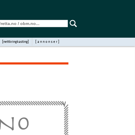
[nettkringkasting]
[ a n n o n s e r ]