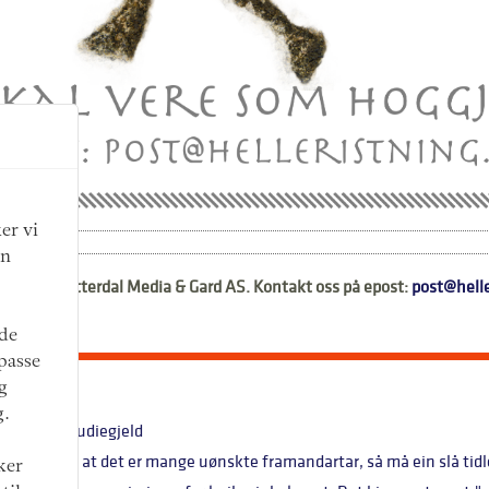
er vi
an
t i regi av Otterdal Media & Gard AS. Kontakt oss på epost:
post@helle
nde
lpasse
g
g.
etting av studiegjeld
kantane er at det er mange uønskte framandartar, så må ein slå tidleg
ker