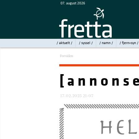
07. august 2026
/ aktuelt /
/ syssel /
/ namn /
/ fjern=syn /
Forsiden
[ a n n o n s e
17.02.2025 21:07