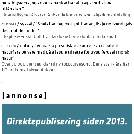
betalingsevne, og enkelte bankar har alt registrert store
utlånstap."
Finanstilsynet åtvarar: Aukande konkursfare i eigedomsutvikling
/ syssel / "Spelet er deg mot golfbanen, ikkje nødvendigvis
03.12 16:38
deg mot dei andre."
Eksplosiv vekst: Golf frå eksklusiv herreklubb til folkesport.
/ natur / "Vi må sjå på snøskred som ei svært potent
01.12 10:20
naturfare og vere med på å leggje til rette for trygg ferdsel i norsk
natur"
Over 50 000 gjer seg klar til ny topptursesong: Dei siste 17 åra har
113 omkome i skredulukker
[ a n n o n s e ]