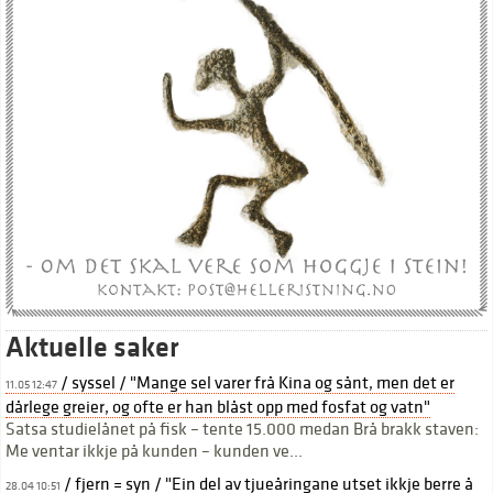
Aktuelle saker
/ syssel / "Mange sel varer frå Kina og sånt, men det er
11.05 12:47
dårlege greier, og ofte er han blåst opp med fosfat og vatn"
Satsa studielånet på fisk – tente 15.000 medan Brå brakk staven:
Me ventar ikkje på kunden – kunden ve...
/ fjern = syn / "Ein del av tjueåringane utset ikkje berre å
28.04 10:51