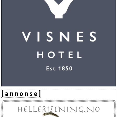
[ a n n o n s e ]