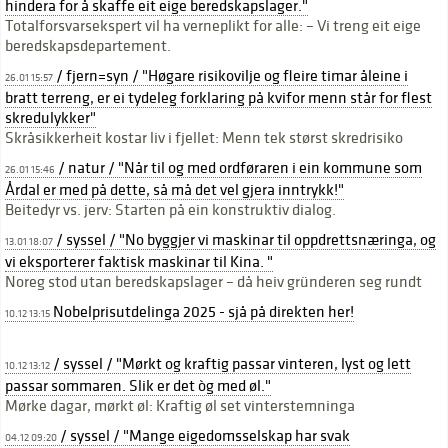
hindera for å skaffe eit eige beredskapslager."
Totalforsvarsekspert vil ha verneplikt for alle: – Vi treng eit eige
beredskapsdepartement.
/ fjern=syn / "Høgare risikovilje og fleire timar åleine i
26.01 15:57
bratt terreng, er ei tydeleg forklaring på kvifor menn står for flest
skredulykker"
Skråsikkerheit kostar liv i fjellet: Menn tek størst skredrisiko
/ natur / "Når til og med ordføraren i ein kommune som
26.01 15:46
Årdal er med på dette, så må det vel gjera inntrykk!"
Beitedyr vs. jerv: Starten på ein konstruktiv dialog.
/ syssel / "No byggjer vi maskinar til oppdrettsnæringa, og
13.01 18:07
vi eksporterer faktisk maskinar til Kina. "
Noreg stod utan beredskapslager – då heiv gründeren seg rundt
Nobelprisutdelinga 2025 - sjå på direkten her!
10.12 13:15
/ syssel / "Mørkt og kraftig passar vinteren, lyst og lett
10.12 13:12
passar sommaren. Slik er det òg med øl."
Mørke dagar, mørkt øl: Kraftig øl set vinterstemninga
/ syssel / "Mange eigedomsselskap har svak
04.12 09:20