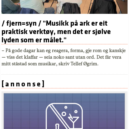
/ fjern=syn / "Musikk på ark er eit
praktisk verktøy, men det er sjølve
lyden som er målet."
– På gode dagar kan eg reagera, forma, gje rom og kanskje
— viss det klaffar — seia noko sant utan ord. Det får vera
mitt ståstad som musikar, skriv Tellef Øgrim.
[ a n n o n s e ]