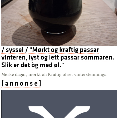
/ syssel / "Mørkt og kraftig passar
vinteren, lyst og lett passar sommaren.
Slik er det òg med øl."
Mørke dagar, mørkt øl: Kraftig øl set vinterstemninga
[ a n n o n s e ]