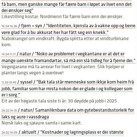
få barn, men ganske mange får færre barn i løpet av livet enn det
dei ønskjer seg"
Likestilling kostar: Nordmenn får færre barn enn dei ønskjer.
/ fjern = syn / "Identiteten, kjensla av å vakne opp og berre
16.04 16:36
vere glad for å bu akkurat her har fått seg ein knekk."
Nabokrangel om vindkraft: Bygda splitta etter at vindturbinane
kom.
/ natur / "Noko av problemet i vegkantane er at det er
14.04 11:11
mange uønskte framandartar, så må ein slå tidleg for å fjerne dei."
Vegeigarane må ta ansvar for livet i vegkanten: Slik hjelper vi
planter langs vegen å overleve!
/ syssel / "Bak tala står menneske som ikkje kom heim frå
11.03 10:45
jobb, familiar som har mista nokon dei er glade i og kollegaer som
er i sorg."
Eit av dei høgaste tala siste ti år: 30 døydde på jobb i 2025.
/ natur/ Samanliknbare data om gytebestandsstorleik for
24.02 14:18
laks og aure i vassdraga
Norsk laks og sjøaure samla i same kart.
/ aktuelt / "Kostnader og lagringsplass er dei største
24.02 14:09