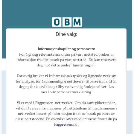
Dine valg:
Informasjonskapsler og personvern
For å gi deg relevante annonser på vårt nettsted bruker vi
informasjon fra ditt besøk på vårt nettsted. Du kan reservere
deg mot dette under "Innstillinger".
For øvrig bruker vi informasjonskapsler og lignende verktøy
Ansvarlig redaktør
for analyse, for å sammenligne nettlesere, tilpasse innhold til
Magne Otterdal
deg og for å utvikle og tilby nødvendig funksjonalitet. Les
Kulturredaktør
mer i vår personvernerklæring.
Tellef Øgrim
Marked
Vi er med i Fagpressen-nettverket. Om du samtykker under,
Alexey Golovin
vil du få relevante annonser på nettstedene til medlemmene i
nettverket basert på informasjon fra dine besøk på tvers av
Telefon: +47 468 44 123
E-post:
post@oslobusinessmemo.no
disse nettstedene. En oversikt over medlemmene finner du på
Fagpressen.no.
Om OBM
LinkedIn