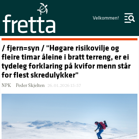
Velkommen!
/ fjern=syn / "Høgare risikovilje og
fleire timar åleine i bratt terreng, er ei
tydeleg forklaring på kvifor menn står
for flest skredulykker"
NPK – Peder Skjelten
26.01.2026 15:57