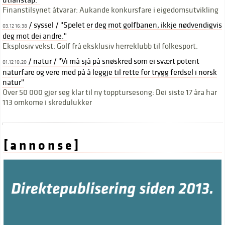
utlånstap."
Finanstilsynet åtvarar: Aukande konkursfare i eigedomsutvikling
/ syssel / "Spelet er deg mot golfbanen, ikkje nødvendigvis
03.12 16:38
deg mot dei andre."
Eksplosiv vekst: Golf frå eksklusiv herreklubb til folkesport.
/ natur / "Vi må sjå på snøskred som ei svært potent
01.12 10:20
naturfare og vere med på å leggje til rette for trygg ferdsel i norsk
natur"
Over 50 000 gjer seg klar til ny topptursesong: Dei siste 17 åra har
113 omkome i skredulukker
[ a n n o n s e ]