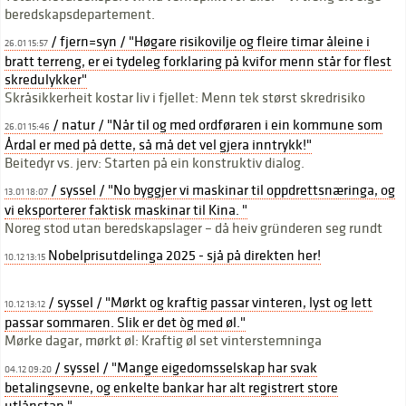
beredskapsdepartement.
/ fjern=syn / "Høgare risikovilje og fleire timar åleine i
26.01 15:57
bratt terreng, er ei tydeleg forklaring på kvifor menn står for flest
skredulykker"
Skråsikkerheit kostar liv i fjellet: Menn tek størst skredrisiko
/ natur / "Når til og med ordføraren i ein kommune som
26.01 15:46
Årdal er med på dette, så må det vel gjera inntrykk!"
Beitedyr vs. jerv: Starten på ein konstruktiv dialog.
/ syssel / "No byggjer vi maskinar til oppdrettsnæringa, og
13.01 18:07
vi eksporterer faktisk maskinar til Kina. "
Noreg stod utan beredskapslager – då heiv gründeren seg rundt
Nobelprisutdelinga 2025 - sjå på direkten her!
10.12 13:15
/ syssel / "Mørkt og kraftig passar vinteren, lyst og lett
10.12 13:12
passar sommaren. Slik er det òg med øl."
Mørke dagar, mørkt øl: Kraftig øl set vinterstemninga
/ syssel / "Mange eigedomsselskap har svak
04.12 09:20
betalingsevne, og enkelte bankar har alt registrert store