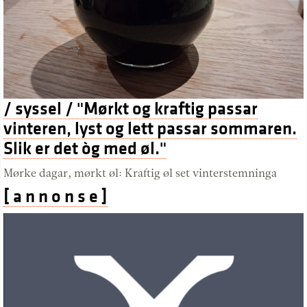
/ syssel / "Mørkt og kraftig passar
vinteren, lyst og lett passar sommaren.
Slik er det òg med øl."
Mørke dagar, mørkt øl: Kraftig øl set vinterstemninga
[ a n n o n s e ]