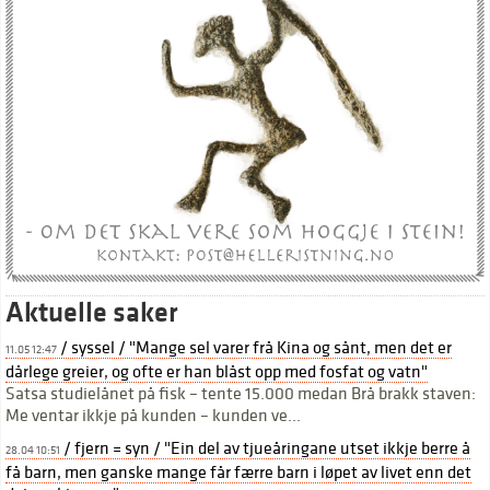
Aktuelle saker
/ syssel / "Mange sel varer frå Kina og sånt, men det er
11.05 12:47
dårlege greier, og ofte er han blåst opp med fosfat og vatn"
Satsa studielånet på fisk – tente 15.000 medan Brå brakk staven:
Me ventar ikkje på kunden – kunden ve...
/ fjern = syn / "Ein del av tjueåringane utset ikkje berre å
28.04 10:51
få barn, men ganske mange får færre barn i løpet av livet enn det