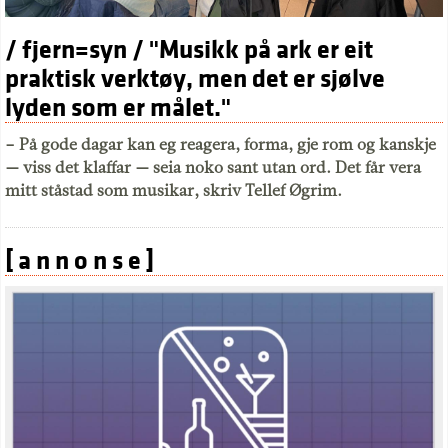
/ fjern=syn / "Musikk på ark er eit
praktisk verktøy, men det er sjølve
lyden som er målet."
– På gode dagar kan eg reagera, forma, gje rom og kanskje
— viss det klaffar — seia noko sant utan ord. Det får vera
mitt ståstad som musikar, skriv Tellef Øgrim.
[ a n n o n s e ]