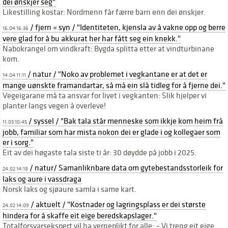
dei ønskjer seg"
Likestilling kostar: Nordmenn får færre barn enn dei ønskjer.
/ fjern = syn / "Identiteten, kjensla av å vakne opp og berre
16.04 16:36
vere glad for å bu akkurat her har fått seg ein knekk."
Nabokrangel om vindkraft: Bygda splitta etter at vindturbinane
kom.
/ natur / "Noko av problemet i vegkantane er at det er
14.04 11:11
mange uønskte framandartar, så må ein slå tidleg for å fjerne dei."
Vegeigarane må ta ansvar for livet i vegkanten: Slik hjelper vi
planter langs vegen å overleve!
/ syssel / "Bak tala står menneske som ikkje kom heim frå
11.03 10:45
jobb, familiar som har mista nokon dei er glade i og kollegaer som
er i sorg."
Eit av dei høgaste tala siste ti år: 30 døydde på jobb i 2025.
/ natur/ Samanliknbare data om gytebestandsstorleik for
24.02 14:18
laks og aure i vassdraga
Norsk laks og sjøaure samla i same kart.
/ aktuelt / "Kostnader og lagringsplass er dei største
24.02 14:09
hindera for å skaffe eit eige beredskapslager."
Totalforsvarsekspert vil ha verneplikt for alle: – Vi treng eit eige