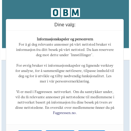
Dine valg:
Informasjonskapsler og personvern
For å gi deg relevante annonser på vårt nettsted bruker vi
informasjon fra ditt besøk på vårt nettsted. Du kan reservere
deg mot dette under "Innstillinger".
For øvrig bruker vi informasjonskapsler og lignende verktøy
Ansvarlig redaktør
for analyse, for å sammenligne nettlesere, tilpasse innhold til
Magne Otterdal
deg og for å utvikle og tilby nødvendig funksjonalitet. Les
Kulturredaktør
mer i vår personvernerklæring.
Tellef Øgrim
Marked
Vi er med i Fagpressen-nettverket. Om du samtykker under,
Alexey Golovin
vil du få relevante annonser på nettstedene til medlemmene i
nettverket basert på informasjon fra dine besøk på tvers av
Telefon: +47 468 44 123
E-post:
post@oslobusinessmemo.no
disse nettstedene. En oversikt over medlemmene finner du på
Fagpressen.no.
Om OBM
LinkedIn
Utgiver: Oslo Business Memo AS Org. Nr. 985208301 - En fri publikasjon.