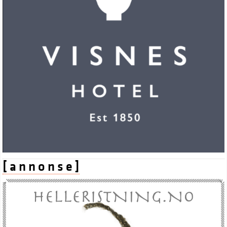
[ a n n o n s e ]