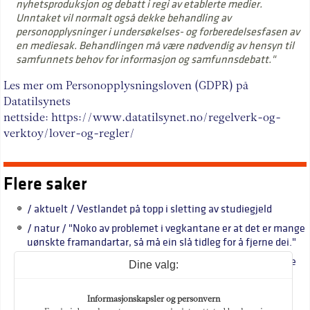
nyhetsproduksjon og debatt i regi av etablerte medier.
Unntaket vil normalt også dekke behandling av
personopplysninger i undersøkelses- og forberedelsesfasen av
en mediesak. Behandlingen må være nødvendig av hensyn til
samfunnets behov for informasjon og samfunnsdebatt."
Les mer om Personopplysningsloven (GDPR) på
Datatilsynets
nettside: https://www.datatilsynet.no/regelverk-og-
verktoy/lover-og-regler/
Flere saker
/ aktuelt / Vestlandet på topp i sletting av studiegjeld
/ natur / "Noko av problemet i vegkantane er at det er mange
uønskte framandartar, så må ein slå tidleg for å fjerne dei."
/ namn / "Akkurat no kjenner eg veldig sorg og pessimisme
Dine valg:
for heile sjukehuset. Det kjennest svart."
/ namn / Marilynne Robinson: "Vi tek feil alle saman"
Informasjonskapsler og personvern